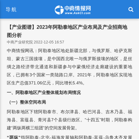
导航
【产业图谱】2023年阿勒泰地区产业布局及产业招商地
图分析
中商产业研究院 2022-12-05 16:57
中商情报网讯：阿勒泰地区地处新疆北部，与俄罗斯、哈萨克斯
坦、蒙古三国接壤，是中国西北唯一与俄罗斯接壤的地区，是丝
绸之路经济带北通道和新疆参与中蒙俄经济走廊建设的重要地
区，已拥有3个国家一类陆路口岸。2021年，阿勒泰地区实现地
区生产总值371.06亿元，同比增长5.4%。
一、阿勒泰地区产业整体规划布局情况
（一）整体空间布局
阿勒泰地区下辖阿勒泰市、布尔津县、哈巴河县、吉木乃县、福
海县、富蕴县、青河县7个县级行政区。“十四五”时期，阿勒泰构
建“两纵两横三组团”的空间发展骨架。
“两纵”
指阿勒泰-北屯-福海发展轴和阿勒泰-富蕴-乌鲁木齐发展