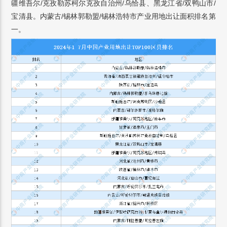
疆维吾尔/克孜勒苏柯尔克孜自治州/乌恰县、黑龙江省/双鸭山市/
宝清县。内蒙古/锡林郭勒盟/锡林浩特市产业用地出让面积排名第
一。