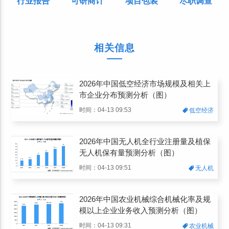
行业报告
可研商计
项目包装
尽职调查
相关信息
2026年中国低空经济市场规模及相关上
市企业分布预测分析（图）
时间：04-13 09:53
低空经济
2026年中国无人机全行业注册量及植保
无人机保有量预测分析（图）
时间：04-13 09:51
无人机
2026年中国农业机械综合机械化率及规
模以上企业业务收入预测分析（图）
时间：04-13 09:31
农业机械