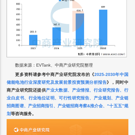
数据来源：EVTank、中商产业研究院整理
更多资料请参考中商产业研究院发布的《
2025-2030年中国
储能电池行业深度研究及发展前景投资预测分析报告
》，
同时中
商产业研究院还提供
产业大数据
、
产业情报
、
行业研究报告
、
行
业白皮书
、
行业地位证明
、
可行性研究报告
、
产业规划
、
产业链
招商图谱
、
产业招商指引
、
产业链招商考察&推介会
、
“十五五”规
划
等咨询服务。