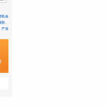
资机会
报告
、
、
产业