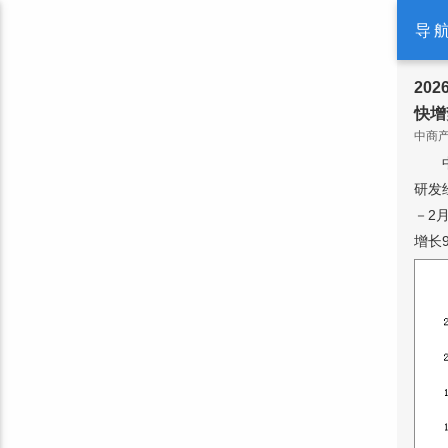
导
20
快增
中商产业
研发
－2
增长