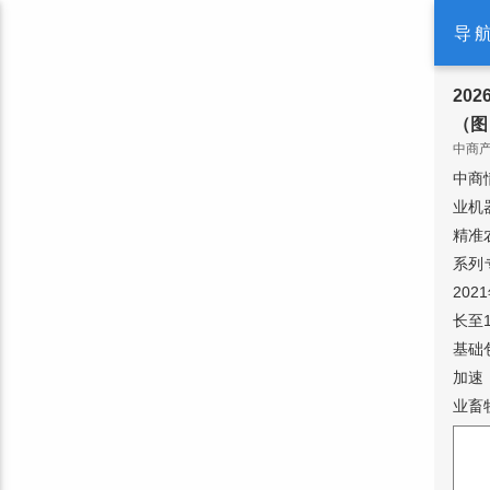
导
20
（图
中商产业
中商
业机
精准
系列
20
长至
基础
加速
业畜