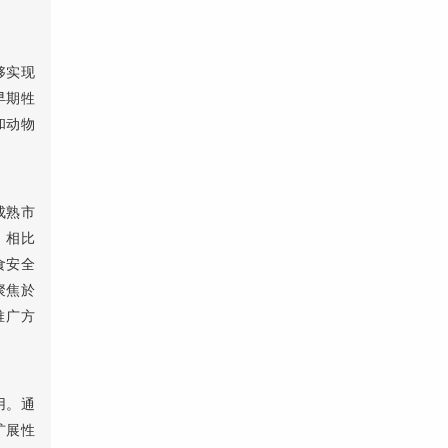
够实现
早期牲
和动物
成熟市
。相比
食安全
聚焦於
推广方
用。通
扩展性