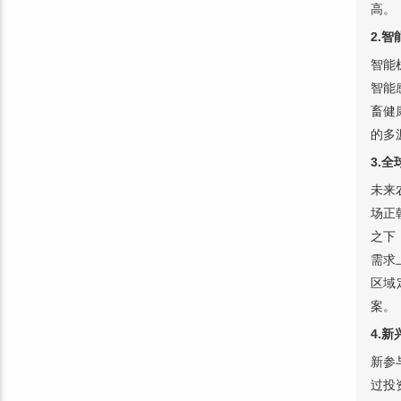
高。
2.
智能
智能
畜健
的多
3.
未来
场正
之下
需求
区域
案。
4.
新参
过投