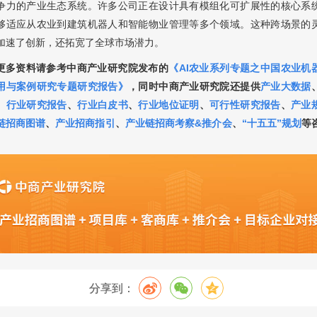
争力的产业生态系统。许多公司正在设计具有模组化可扩展性的核心系
够适应从农业到建筑机器人和智能物业管理等多个领域。这种跨场景的
加速了创新，还拓宽了全球市场潜力。
更多资料请参考中商产业研究院发布的
《
AI农业系列专题之中国农业机
用与案例研究专题研究报告
》
，
同时中商产业研究院还提供
产业大数据
、
行业研究报告
、
行业白皮书
、
行业地位证明
、
可行性研究报告
、
产业
链招商图谱
、
产业招商指引
、
产业链招商考察&推介会
、
“十五五”规划
等
分享到：