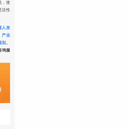
统，使
灵活性
器人发
、
产业
规划
、
咨询服