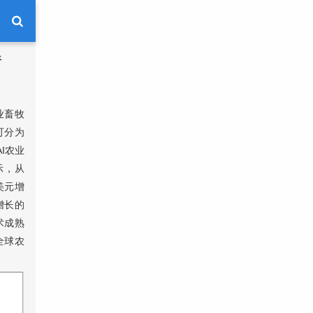
析
业畜牧
可分为
I农业
示，从
美元增
增长的
术成熟
全球农