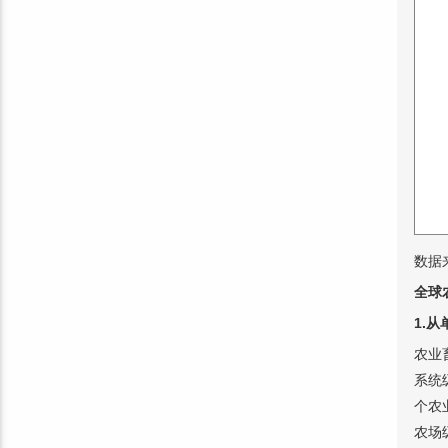
数据
全球
1.
农业
系统
个农
农场