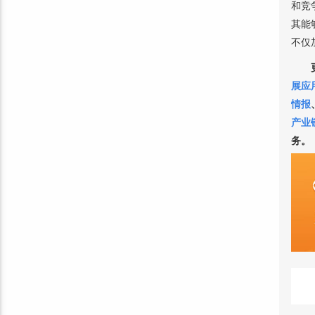
和竞
其能
不仅
展应
情报
产业
务。