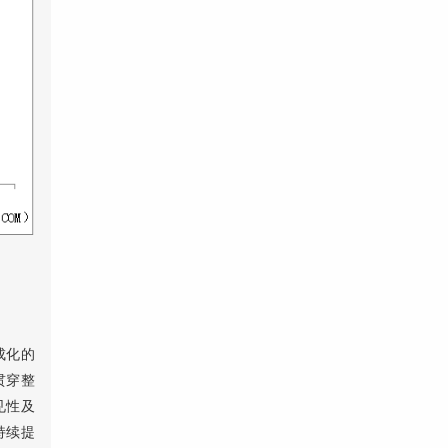
成化的
贯穿整
见性及
持续提