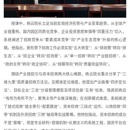
授课中，杨云院长立足当前宏观经济形势与产业变革趋势，从全球产
业链重构、国内园区同质化竞争、企业投资意愿审慎等“四重压力”切入，
系统阐述了招商竞争从“要素成本竞争”向“产业生态竞争”升级的核心逻
辑。他指出，新形势下招商工作必须实现“五大转变”：从“拼政策”转向“拼
生态”、从“招企业”转向“招场景”、从“单一招商”转向“产业链招商”、从
“政府主导”转向“政企协同”、从“规模导向”转向“质量效益导向”。
围绕产业链招引与资本招商两大核心难题，杨云院长重点分享了“三
维九策”高质量招商方法论。在精准定位维度，他提出产业画像“四步定位
法”、目标企业“三池”分级管理模型及项目包装“五有”标准，强调招商应
“有所为有所不为”，聚焦主导产业做深做透；在创新模式维度，系统阐述
了链式招商“链主牵引+配套跟进”、资本招商“三段式”运作、以商招商“四
带”机制及外资招商“三转”破局等实战策略。他特别指出，资本招商的成功
不是“豪赌”，而是专业研判+容错机制+长期主义的系统工程，国资平台应