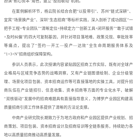
扮演“耐心资本”角色，建立“投招联动”机制。
在案例解析环节，杨云院长结合合肥“以投带引”、苏州“链式深耕”、
宜宾“场景换产业”、深圳“生态招商”等标杆实践，深入剖析了成功园区“一
把手工程+专业团队”“清晰定位+持续定力”“创新工具+闭环服务”“敢于试错
+及时纠偏”的四大可复制基因，并针对项目落地难、政策兑现、审批效率
等痛点，提出了“签约—开工—投产—达效”全生命周期服务体系及
“1+3+N”招商组织保障架构。
参训人员表示，此次授课内容紧贴园区招商工作实际，既有对全球产
业格局与区域竞争态势的战略洞察，又有产业链图谱绘制、企业分级管
理、场景化项目包装、资本招商运作等可直接落地的实操工具，对提升招
商队伍在产业链招引、信息收集、资本招商等方面的专业化水平，破解
“双核驱动”发展中的招商难题具有直接指导意义，为博罗产业园区构建高
质量招商引资工作体系提供了清晰的方法论支撑。
中商产业研究院长期致力于为地方政府和产业园区提供产业规划、招
商策划、项目包装、资本招商设计及招商培训等全链条服务，持续助力各
地以高质量招商推动高质量发展。