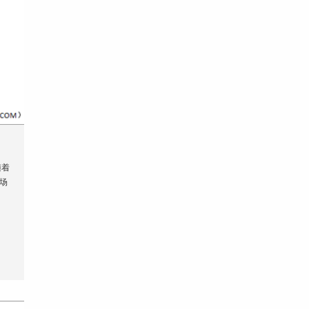
）
随着
场