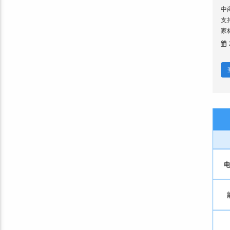
中
支
家