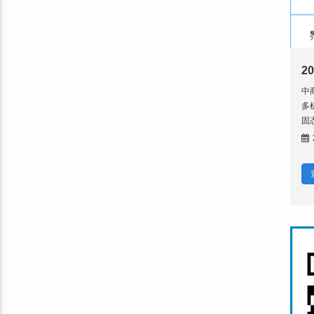
2
中
多